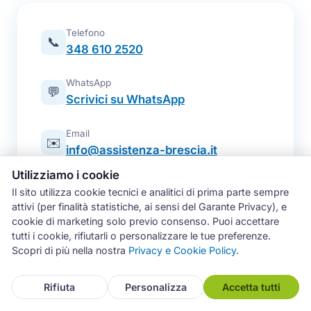
Telefono
📞
348 610 2520
WhatsApp
💬
Scrivici su WhatsApp
Email
✉️
info@assistenza-brescia.it
Utilizziamo i cookie
Modulo online
📋
Il sito utilizza cookie tecnici e analitici di prima parte sempre
Prenota un intervento
attivi (per finalità statistiche, ai sensi del Garante Privacy), e
cookie di marketing solo previo consenso. Puoi accettare
Zona operativa
tutti i cookie, rifiutarli o personalizzare le tue preferenze.
Brescia e intera provincia — tutti i
📍
Scopri di più nella nostra
Privacy e Cookie Policy
.
comuni
Rifiuta
Personalizza
Accetta tutti