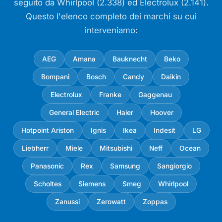
seguito da Whirlpool (2.338) ed Electrolux (2.141).
Questo l'elenco completo dei marchi su cui
interveniamo:
AEG
Amana
Bauknecht
Beko
Bompani
Bosch
Candy
Daikin
Electrolux
Franke
Gaggenau
General Electric
Haier
Hoover
Hotpoint Ariston
Ignis
Ikea
Indesit
LG
Liebherr
Miele
Mitsubishi
Neff
Ocean
Panasonic
Rex
Samsung
Sangiorgio
Scholtes
Siemens
Smeg
Whirlpool
Zanussi
Zerowatt
Zoppas