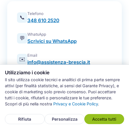
Telefono
📞
348 610 2520
WhatsApp
💬
Scrivici su WhatsApp
Email
✉️
info@assistenza-brescia.it
Utilizziamo i cookie
Modulo online
📋
Il sito utilizza cookie tecnici e analitici di prima parte sempre
Prenota un intervento
attivi (per finalità statistiche, ai sensi del Garante Privacy), e
cookie di marketing solo previo consenso. Puoi accettare
Zona operativa
tutti i cookie, rifiutarli o personalizzare le tue preferenze.
Brescia e intera provincia — tutti i
📍
Scopri di più nella nostra
Privacy e Cookie Policy
.
comuni
Rifiuta
Personalizza
Accetta tutti