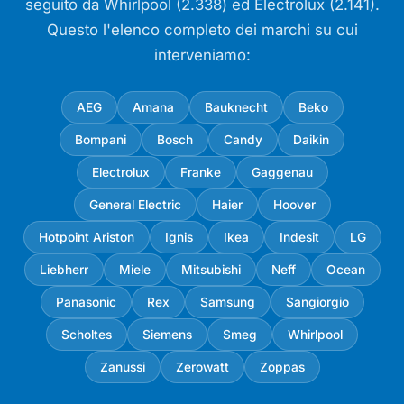
seguito da Whirlpool (2.338) ed Electrolux (2.141).
Questo l'elenco completo dei marchi su cui
interveniamo:
AEG
Amana
Bauknecht
Beko
Bompani
Bosch
Candy
Daikin
Electrolux
Franke
Gaggenau
General Electric
Haier
Hoover
Hotpoint Ariston
Ignis
Ikea
Indesit
LG
Liebherr
Miele
Mitsubishi
Neff
Ocean
Panasonic
Rex
Samsung
Sangiorgio
Scholtes
Siemens
Smeg
Whirlpool
Zanussi
Zerowatt
Zoppas