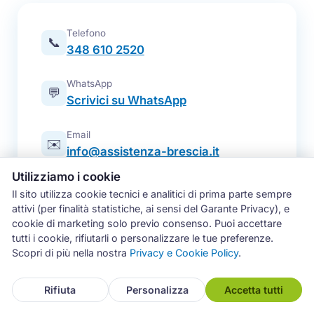
Telefono
📞
348 610 2520
WhatsApp
💬
Scrivici su WhatsApp
Email
✉️
info@assistenza-brescia.it
Utilizziamo i cookie
Modulo online
📋
Il sito utilizza cookie tecnici e analitici di prima parte sempre
Prenota un intervento
attivi (per finalità statistiche, ai sensi del Garante Privacy), e
cookie di marketing solo previo consenso. Puoi accettare
Zona operativa
tutti i cookie, rifiutarli o personalizzare le tue preferenze.
Brescia e intera provincia — tutti i
📍
Scopri di più nella nostra
Privacy e Cookie Policy
.
comuni
Rifiuta
Personalizza
Accetta tutti