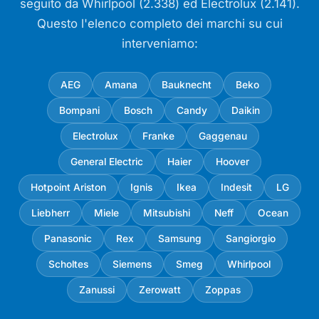
seguito da Whirlpool (2.338) ed Electrolux (2.141).
Questo l'elenco completo dei marchi su cui
interveniamo:
AEG
Amana
Bauknecht
Beko
Bompani
Bosch
Candy
Daikin
Electrolux
Franke
Gaggenau
General Electric
Haier
Hoover
Hotpoint Ariston
Ignis
Ikea
Indesit
LG
Liebherr
Miele
Mitsubishi
Neff
Ocean
Panasonic
Rex
Samsung
Sangiorgio
Scholtes
Siemens
Smeg
Whirlpool
Zanussi
Zerowatt
Zoppas