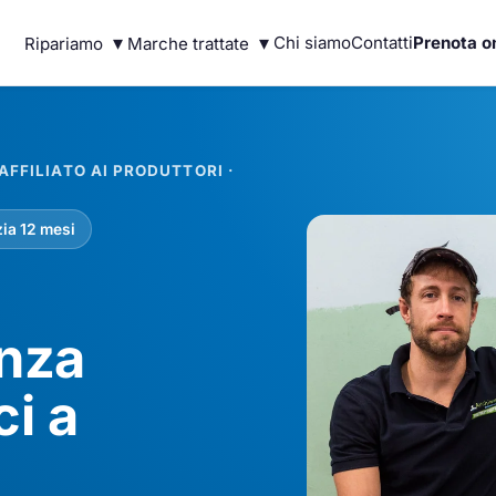
▾
▾
Chi siamo
Contatti
Prenota o
Ripariamo
Marche trattate
FFILIATO AI PRODUTTORI ·
ia 12 mesi
enza
ci a