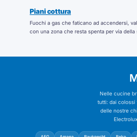
Piani cottura
Fuochi a gas che faticano ad accendersi, valv
con una zona che resta spenta per via della
M
Nelle cucine bre
tutti: dai colos
delle nostre ch
Electrolu
AEG
Amana
Bauknecht
Beko