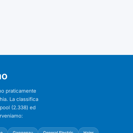
mo
iamo praticamente
ia. La classifica
lpool (2.338) ed
erveniamo:
ke
Gaggenau
General Electric
Haier