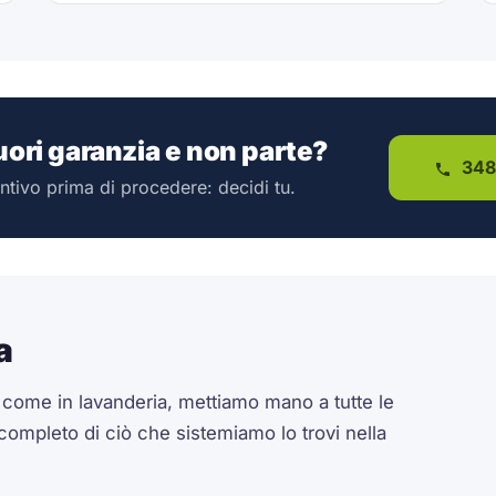
fuori garanzia e non parte?
348
ntivo prima di procedere: decidi tu.
a
a come in lavanderia, mettiamo mano a tutte le
 completo di ciò che sistemiamo lo trovi nella