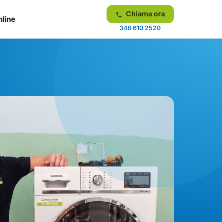
Chiama ora
nline
348 610 2520