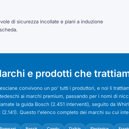
ole di sicurezza incollate e piani a induzione
 scheda.
archi e prodotti che trattia
sciane convivono un po' tutti i produttori, e noi li tratt
si tedeschi ai marchi premium, passando per i nomi di nicch
iamate la guida Bosch (2.451 interventi), seguito da Whir
x (2.141). Questo l'elenco completo dei marchi su cui int
Bompani
Bosch
Candy
Daikin
Electrolux
Fran