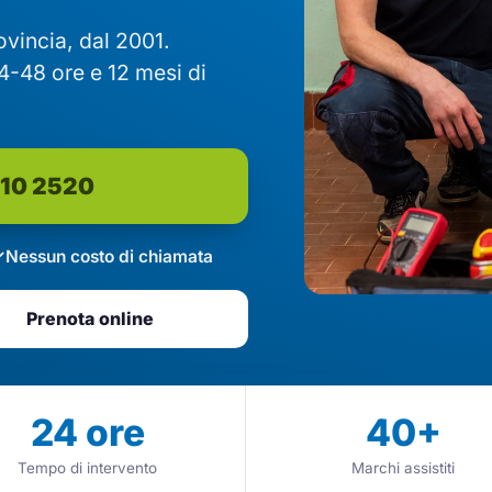
rovincia, dal 2001.
4-48 ore e 12 mesi di
610 2520
Nessun costo di chiamata
Prenota online
24
ore
40
+
Tempo di intervento
Marchi assistiti