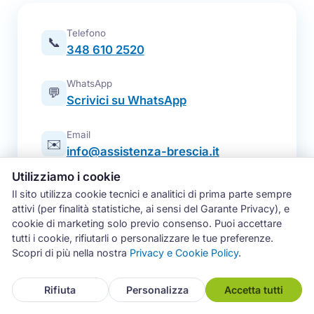
Telefono
📞
348 610 2520
WhatsApp
💬
Scrivici su WhatsApp
Email
✉️
info@assistenza-brescia.it
Utilizziamo i cookie
Modulo online
📋
Il sito utilizza cookie tecnici e analitici di prima parte sempre
Prenota un intervento
attivi (per finalità statistiche, ai sensi del Garante Privacy), e
cookie di marketing solo previo consenso. Puoi accettare
Zona operativa
tutti i cookie, rifiutarli o personalizzare le tue preferenze.
Brescia e intera provincia — tutti i
📍
Scopri di più nella nostra
Privacy e Cookie Policy
.
comuni
Rifiuta
Personalizza
Accetta tutti