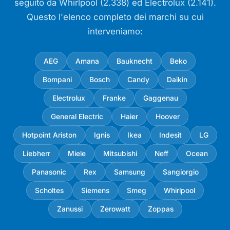
seguito da Whirlpool (2.338) ed Electrolux (2.141).
Questo l'elenco completo dei marchi su cui
interveniamo:
AEG
Amana
Bauknecht
Beko
Bompani
Bosch
Candy
Daikin
Electrolux
Franke
Gaggenau
General Electric
Haier
Hoover
Hotpoint Ariston
Ignis
Ikea
Indesit
LG
Liebherr
Miele
Mitsubishi
Neff
Ocean
Panasonic
Rex
Samsung
Sangiorgio
Scholtes
Siemens
Smeg
Whirlpool
Zanussi
Zerowatt
Zoppas