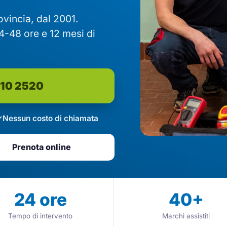
rovincia, dal 2001.
4-48 ore e 12 mesi di
610 2520
Nessun costo di chiamata
Prenota online
24
ore
40
+
Tempo di intervento
Marchi assistiti