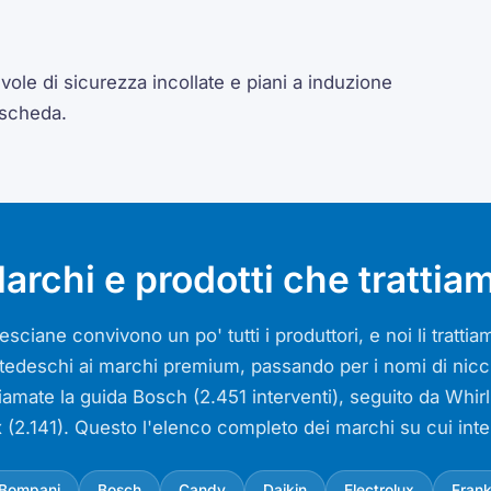
ole di sicurezza incollate e piani a induzione
 scheda.
archi e prodotti che trattia
sciane convivono un po' tutti i produttori, e noi li tratt
si tedeschi ai marchi premium, passando per i nomi di nicch
iamate la guida Bosch (2.451 interventi), seguito da Whir
x (2.141). Questo l'elenco completo dei marchi su cui int
Bompani
Bosch
Candy
Daikin
Electrolux
Fran