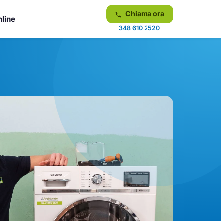
Chiama ora
nline
348 610 2520