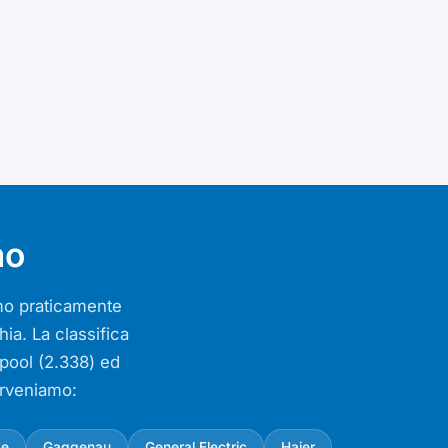
mo
iamo praticamente
ia. La classifica
lpool (2.338) ed
erveniamo:
ke
Gaggenau
General Electric
Haier