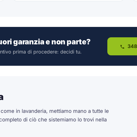
fuori garanzia e non parte?
348
ntivo prima di procedere: decidi tu.
a
a come in lavanderia, mettiamo mano a tutte le
 completo di ciò che sistemiamo lo trovi nella