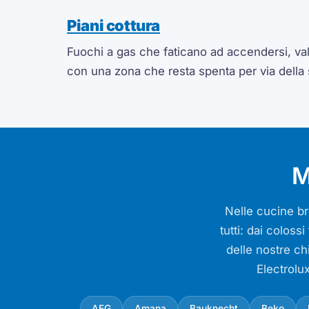
Piani cottura
Fuochi a gas che faticano ad accendersi, valv
con una zona che resta spenta per via della
M
Nelle cucine bre
tutti: dai colos
delle nostre ch
Electrolu
AEG
Amana
Bauknecht
Beko