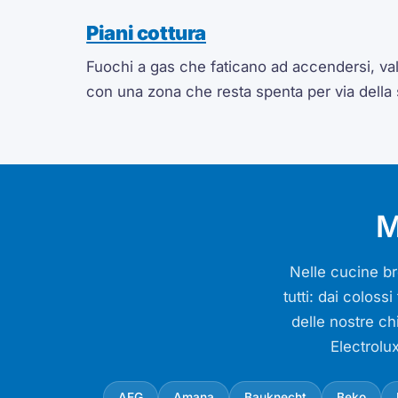
Piani cottura
Fuochi a gas che faticano ad accendersi, valv
con una zona che resta spenta per via della
M
Nelle cucine bre
tutti: dai colos
delle nostre ch
Electrolu
AEG
Amana
Bauknecht
Beko