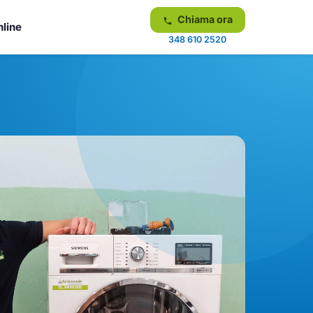
Chiama ora
nline
348 610 2520