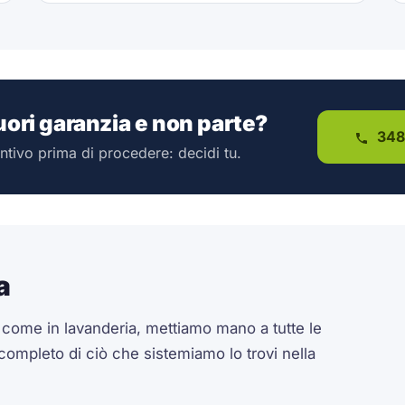
fuori garanzia e non parte?
348
ntivo prima di procedere: decidi tu.
a
a come in lavanderia, mettiamo mano a tutte le
 completo di ciò che sistemiamo lo trovi nella