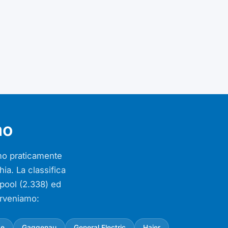
mo
iamo praticamente
ia. La classifica
lpool (2.338) ed
erveniamo:
ke
Gaggenau
General Electric
Haier