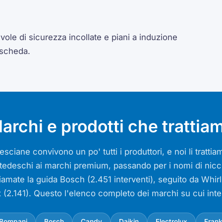
ole di sicurezza incollate e piani a induzione
 scheda.
archi e prodotti che trattia
sciane convivono un po' tutti i produttori, e noi li tratt
si tedeschi ai marchi premium, passando per i nomi di nicch
iamate la guida Bosch (2.451 interventi), seguito da Whir
x (2.141). Questo l'elenco completo dei marchi su cui int
Bompani
Bosch
Candy
Daikin
Electrolux
Fran