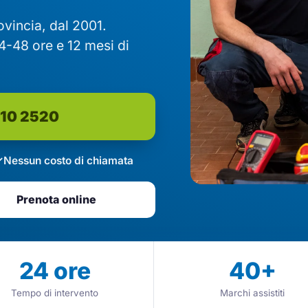
rovincia, dal 2001.
4-48 ore e 12 mesi di
610 2520
Nessun costo di chiamata
Prenota online
24
ore
40
+
Tempo di intervento
Marchi assistiti