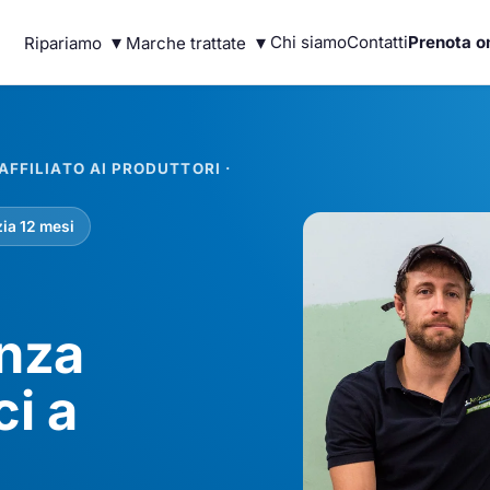
▾
▾
Chi siamo
Contatti
Prenota o
Ripariamo
Marche trattate
FFILIATO AI PRODUTTORI ·
ia 12 mesi
enza
ci a