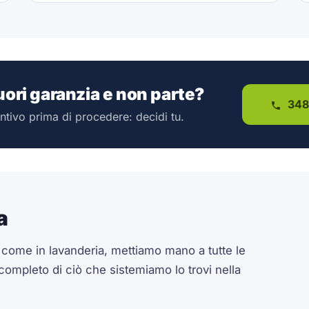
fuori garanzia e non parte?
348
ntivo prima di procedere: decidi tu.
a
a come in lavanderia, mettiamo mano a tutte le
 completo di ciò che sistemiamo lo trovi nella