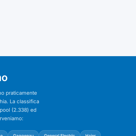
mo
iamo praticamente
ia. La classifica
lpool (2.338) ed
erveniamo:
ke
Gaggenau
General Electric
Haier