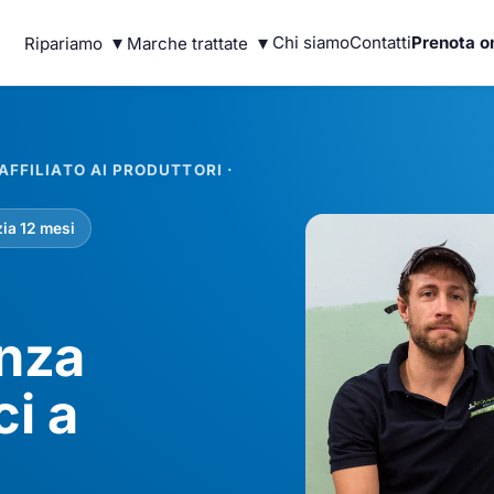
▾
▾
Chi siamo
Contatti
Prenota o
Ripariamo
Marche trattate
FFILIATO AI PRODUTTORI ·
ia 12 mesi
enza
ci a