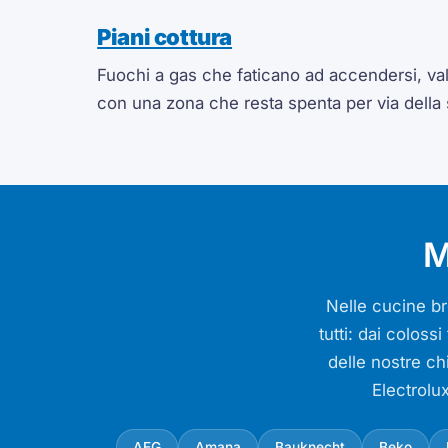
Piani cottura
Fuochi a gas che faticano ad accendersi, valv
con una zona che resta spenta per via della
M
Nelle cucine bre
tutti: dai colos
delle nostre ch
Electrolu
AEG
Amana
Bauknecht
Beko