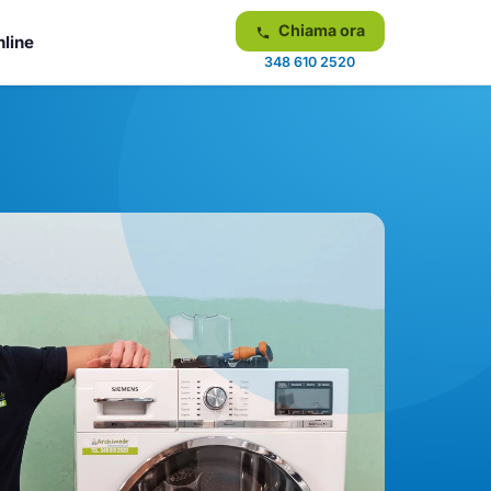
Chiama ora
nline
348 610 2520