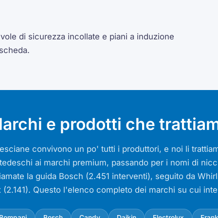
ole di sicurezza incollate e piani a induzione
 scheda.
archi e prodotti che trattia
sciane convivono un po' tutti i produttori, e noi li tratt
si tedeschi ai marchi premium, passando per i nomi di nicch
iamate la guida Bosch (2.451 interventi), seguito da Whir
x (2.141). Questo l'elenco completo dei marchi su cui int
Bompani
Bosch
Candy
Daikin
Electrolux
Fran