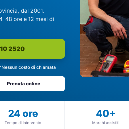
rovincia, dal 2001.
4-48 ore e 12 mesi di
610 2520
Nessun costo di chiamata
Prenota online
24
ore
40
+
Tempo di intervento
Marchi assistiti