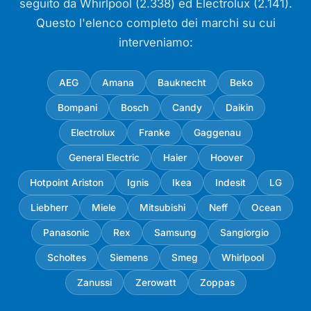
seguito da Whirlpool (2.338) ed Electrolux (2.141).
Questo l'elenco completo dei marchi su cui
interveniamo:
AEG
Amana
Bauknecht
Beko
Bompani
Bosch
Candy
Daikin
Electrolux
Franke
Gaggenau
General Electric
Haier
Hoover
Hotpoint Ariston
Ignis
Ikea
Indesit
LG
Liebherr
Miele
Mitsubishi
Neff
Ocean
Panasonic
Rex
Samsung
Sangiorgio
Scholtes
Siemens
Smeg
Whirlpool
Zanussi
Zerowatt
Zoppas