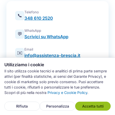
Telefono
📞
348 610 2520
WhatsApp
💬
Scrivici su WhatsApp
Email
✉️
info@assistenza-brescia.it
Utilizziamo i cookie
Modulo online
📋
Il sito utilizza cookie tecnici e analitici di prima parte sempre
Prenota un intervento
attivi (per finalità statistiche, ai sensi del Garante Privacy), e
cookie di marketing solo previo consenso. Puoi accettare
Zona operativa
tutti i cookie, rifiutarli o personalizzare le tue preferenze.
Brescia e intera provincia — tutti i
📍
Scopri di più nella nostra
Privacy e Cookie Policy
.
comuni
Rifiuta
Personalizza
Accetta tutti