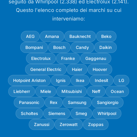
seguito da Whirlpool (2.338) ed Electrolux (2.141).
Questo l'elenco completo dei marchi su cui
interveniamo:
AEG
Amana
Bauknecht
Beko
Bompani
Bosch
Candy
Daikin
Electrolux
Franke
Gaggenau
General Electric
Haier
Hoover
Hotpoint Ariston
Ignis
Ikea
Indesit
LG
Liebherr
Miele
Mitsubishi
Neff
Ocean
Panasonic
Rex
Samsung
Sangiorgio
Scholtes
Siemens
Smeg
Whirlpool
Zanussi
Zerowatt
Zoppas