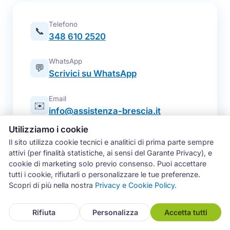
Telefono
📞
348 610 2520
WhatsApp
💬
Scrivici su WhatsApp
Email
✉️
info@assistenza-brescia.it
Utilizziamo i cookie
Modulo online
📋
Il sito utilizza cookie tecnici e analitici di prima parte sempre
Prenota un intervento
attivi (per finalità statistiche, ai sensi del Garante Privacy), e
cookie di marketing solo previo consenso. Puoi accettare
Zona operativa
tutti i cookie, rifiutarli o personalizzare le tue preferenze.
Brescia e intera provincia — tutti i
📍
Scopri di più nella nostra
Privacy e Cookie Policy
.
comuni
Rifiuta
Personalizza
Accetta tutti