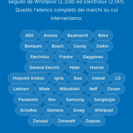
seguito da Whirlpool (2.338) ed Electrolux (2.141).
Questo l'elenco completo dei marchi su cui
interveniamo:
AEG
Amana
Bauknecht
Beko
Bompani
Bosch
Candy
Daikin
Electrolux
Franke
Gaggenau
General Electric
Haier
Hoover
Hotpoint Ariston
Ignis
Ikea
Indesit
LG
Liebherr
Miele
Mitsubishi
Neff
Ocean
Panasonic
Rex
Samsung
Sangiorgio
Scholtes
Siemens
Smeg
Whirlpool
Zanussi
Zerowatt
Zoppas