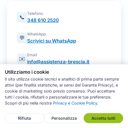
Telefono
📞
348 610 2520
WhatsApp
💬
Scrivici su WhatsApp
Email
✉️
info@assistenza-brescia.it
Utilizziamo i cookie
Modulo online
📋
Il sito utilizza cookie tecnici e analitici di prima parte sempre
Prenota un intervento
attivi (per finalità statistiche, ai sensi del Garante Privacy), e
cookie di marketing solo previo consenso. Puoi accettare
Zona operativa
tutti i cookie, rifiutarli o personalizzare le tue preferenze.
Brescia e intera provincia — tutti i
📍
Scopri di più nella nostra
Privacy e Cookie Policy
.
comuni
Rifiuta
Personalizza
Accetta tutti