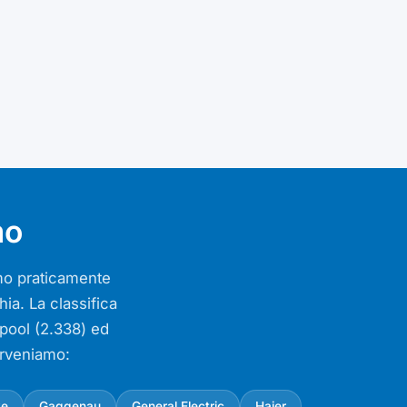
mo
iamo praticamente
ia. La classifica
lpool (2.338) ed
erveniamo:
ke
Gaggenau
General Electric
Haier