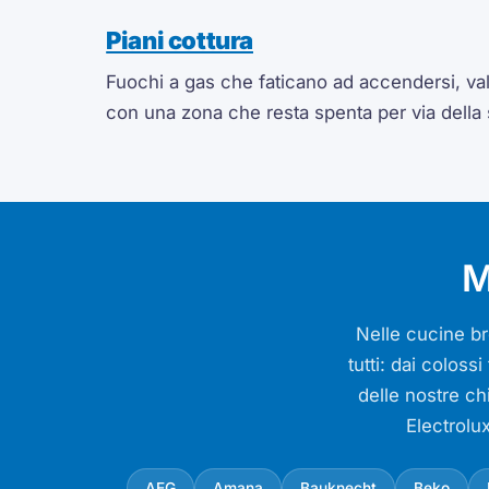
Piani cottura
Fuochi a gas che faticano ad accendersi, valv
con una zona che resta spenta per via della
M
Nelle cucine bre
tutti: dai colos
delle nostre ch
Electrolu
AEG
Amana
Bauknecht
Beko