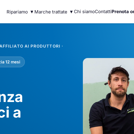
▾
▾
Chi siamo
Contatti
Prenota o
Ripariamo
Marche trattate
FFILIATO AI PRODUTTORI ·
ia 12 mesi
enza
ci a