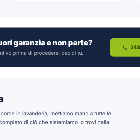
fuori garanzia e non parte?
348
ntivo prima di procedere: decidi tu.
a
a come in lavanderia, mettiamo mano a tutte le
 completo di ciò che sistemiamo lo trovi nella