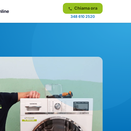
Chiama ora
nline
348 610 2520