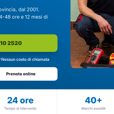
rovincia, dal 2001.
4-48 ore e 12 mesi di
610 2520
Nessun costo di chiamata
Prenota online
24
ore
40
+
Tempo di intervento
Marchi assistiti