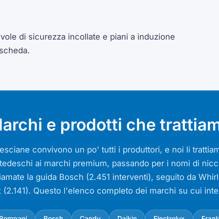
ole di sicurezza incollate e piani a induzione
 scheda.
archi e prodotti che trattia
sciane convivono un po' tutti i produttori, e noi li tratt
si tedeschi ai marchi premium, passando per i nomi di nicch
iamate la guida Bosch (2.451 interventi), seguito da Whir
x (2.141). Questo l'elenco completo dei marchi su cui int
Bompani
Bosch
Candy
Daikin
Electrolux
Fran