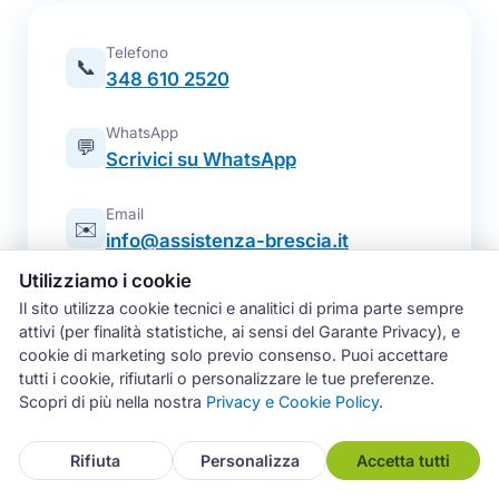
Telefono
📞
348 610 2520
WhatsApp
💬
Scrivici su WhatsApp
Email
✉️
info@assistenza-brescia.it
Utilizziamo i cookie
Modulo online
📋
Il sito utilizza cookie tecnici e analitici di prima parte sempre
Prenota un intervento
attivi (per finalità statistiche, ai sensi del Garante Privacy), e
cookie di marketing solo previo consenso. Puoi accettare
Zona operativa
tutti i cookie, rifiutarli o personalizzare le tue preferenze.
Brescia e intera provincia — tutti i
📍
Scopri di più nella nostra
Privacy e Cookie Policy
.
comuni
Rifiuta
Personalizza
Accetta tutti