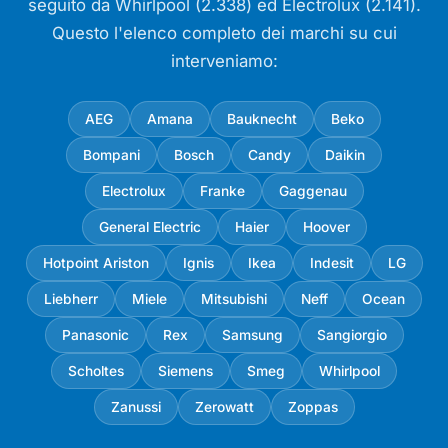
seguito da Whirlpool (2.338) ed Electrolux (2.141).
Questo l'elenco completo dei marchi su cui
interveniamo:
AEG
Amana
Bauknecht
Beko
Bompani
Bosch
Candy
Daikin
Electrolux
Franke
Gaggenau
General Electric
Haier
Hoover
Hotpoint Ariston
Ignis
Ikea
Indesit
LG
Liebherr
Miele
Mitsubishi
Neff
Ocean
Panasonic
Rex
Samsung
Sangiorgio
Scholtes
Siemens
Smeg
Whirlpool
Zanussi
Zerowatt
Zoppas