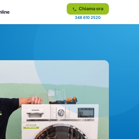
Chiama ora
nline
348 610 2520