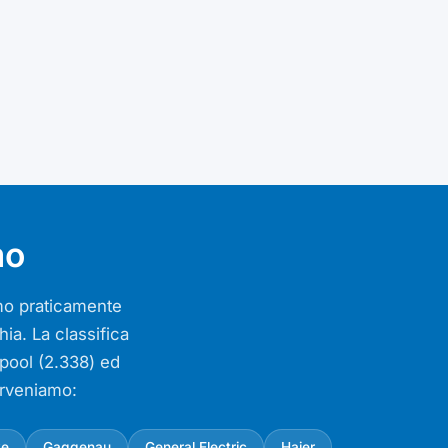
mo
iamo praticamente
ia. La classifica
lpool (2.338) ed
erveniamo:
ke
Gaggenau
General Electric
Haier