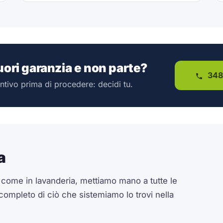
fuori garanzia e non parte?
348
ntivo prima di procedere: decidi tu.
a
a come in lavanderia, mettiamo mano a tutte le
 completo di ciò che sistemiamo lo trovi nella