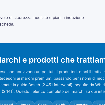
ole di sicurezza incollate e piani a induzione
 scheda.
archi e prodotti che trattia
sciane convivono un po' tutti i produttori, e noi li tratt
si tedeschi ai marchi premium, passando per i nomi di nicch
iamate la guida Bosch (2.451 interventi), seguito da Whir
x (2.141). Questo l'elenco completo dei marchi su cui int
Bompani
Bosch
Candy
Daikin
Electrolux
Fran