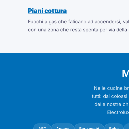
Piani cottura
Fuochi a gas che faticano ad accendersi, valv
con una zona che resta spenta per via della
M
Nelle cucine bre
tutti: dai colos
delle nostre ch
Electrolu
AEG
Amana
Bauknecht
Beko