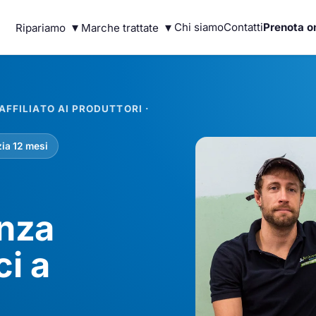
▾
▾
Chi siamo
Contatti
Prenota o
Ripariamo
Marche trattate
FFILIATO AI PRODUTTORI ·
ia 12 mesi
enza
ci a