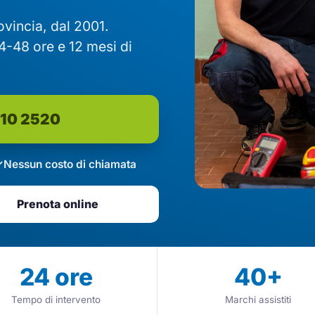
rovincia, dal 2001.
4-48 ore e 12 mesi di
610 2520
Nessun costo di chiamata
Prenota online
24
ore
40
+
Tempo di intervento
Marchi assistiti