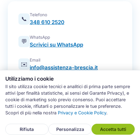
Telefono
📞
348 610 2520
WhatsApp
💬
Scrivici su WhatsApp
Email
✉️
info@assistenza-brescia.it
Utilizziamo i cookie
Modulo online
📋
Il sito utilizza cookie tecnici e analitici di prima parte sempre
Prenota un intervento
attivi (per finalità statistiche, ai sensi del Garante Privacy), e
cookie di marketing solo previo consenso. Puoi accettare
Zona operativa
tutti i cookie, rifiutarli o personalizzare le tue preferenze.
Brescia e intera provincia — tutti i
📍
Scopri di più nella nostra
Privacy e Cookie Policy
.
comuni
Rifiuta
Personalizza
Accetta tutti