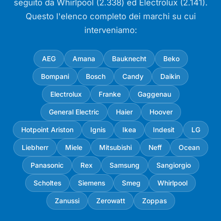
seguito da Whirlpool (2.338) ed Electrolux (2.141).
Questo l'elenco completo dei marchi su cui
interveniamo:
AEG
Amana
Bauknecht
Beko
Bompani
Bosch
Candy
Daikin
Electrolux
Franke
Gaggenau
General Electric
Haier
Hoover
Hotpoint Ariston
Ignis
Ikea
Indesit
LG
Liebherr
Miele
Mitsubishi
Neff
Ocean
Panasonic
Rex
Samsung
Sangiorgio
Scholtes
Siemens
Smeg
Whirlpool
Zanussi
Zerowatt
Zoppas