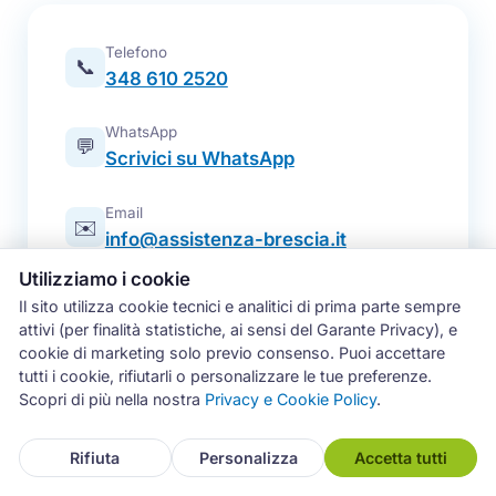
Telefono
📞
348 610 2520
WhatsApp
💬
Scrivici su WhatsApp
Email
✉️
info@assistenza-brescia.it
Utilizziamo i cookie
Modulo online
📋
Il sito utilizza cookie tecnici e analitici di prima parte sempre
Prenota un intervento
attivi (per finalità statistiche, ai sensi del Garante Privacy), e
cookie di marketing solo previo consenso. Puoi accettare
Zona operativa
tutti i cookie, rifiutarli o personalizzare le tue preferenze.
Brescia e intera provincia — tutti i
📍
Scopri di più nella nostra
Privacy e Cookie Policy
.
comuni
Rifiuta
Personalizza
Accetta tutti