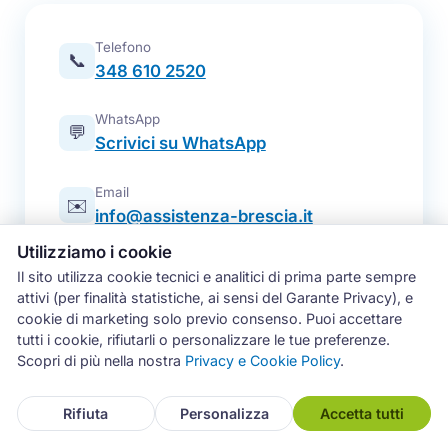
Telefono
📞
348 610 2520
WhatsApp
💬
Scrivici su WhatsApp
Email
✉️
info@assistenza-brescia.it
Utilizziamo i cookie
Modulo online
📋
Il sito utilizza cookie tecnici e analitici di prima parte sempre
Prenota un intervento
attivi (per finalità statistiche, ai sensi del Garante Privacy), e
cookie di marketing solo previo consenso. Puoi accettare
Zona operativa
tutti i cookie, rifiutarli o personalizzare le tue preferenze.
Brescia e intera provincia — tutti i
📍
Scopri di più nella nostra
Privacy e Cookie Policy
.
comuni
Rifiuta
Personalizza
Accetta tutti