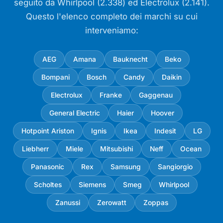
seguito da Whirlpool (2.338) ed Electrolux (2.141).
Questo l'elenco completo dei marchi su cui
interveniamo:
AEG
Amana
Bauknecht
Beko
Bompani
Bosch
Candy
Daikin
Electrolux
Franke
Gaggenau
General Electric
Haier
Hoover
Hotpoint Ariston
Ignis
Ikea
Indesit
LG
Liebherr
Miele
Mitsubishi
Neff
Ocean
Panasonic
Rex
Samsung
Sangiorgio
Scholtes
Siemens
Smeg
Whirlpool
Zanussi
Zerowatt
Zoppas