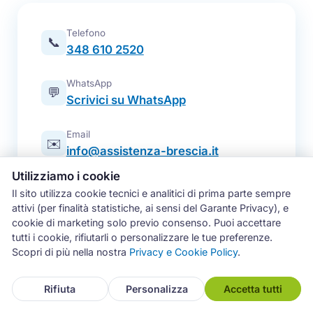
Telefono
📞
348 610 2520
WhatsApp
💬
Scrivici su WhatsApp
Email
✉️
info@assistenza-brescia.it
Utilizziamo i cookie
Modulo online
📋
Il sito utilizza cookie tecnici e analitici di prima parte sempre
Prenota un intervento
attivi (per finalità statistiche, ai sensi del Garante Privacy), e
cookie di marketing solo previo consenso. Puoi accettare
Zona operativa
tutti i cookie, rifiutarli o personalizzare le tue preferenze.
Brescia e intera provincia — tutti i
📍
Scopri di più nella nostra
Privacy e Cookie Policy
.
comuni
Rifiuta
Personalizza
Accetta tutti