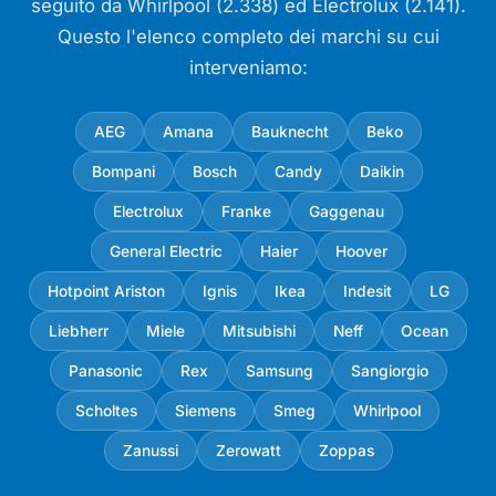
seguito da Whirlpool (2.338) ed Electrolux (2.141).
Questo l'elenco completo dei marchi su cui
interveniamo:
AEG
Amana
Bauknecht
Beko
Bompani
Bosch
Candy
Daikin
Electrolux
Franke
Gaggenau
General Electric
Haier
Hoover
Hotpoint Ariston
Ignis
Ikea
Indesit
LG
Liebherr
Miele
Mitsubishi
Neff
Ocean
Panasonic
Rex
Samsung
Sangiorgio
Scholtes
Siemens
Smeg
Whirlpool
Zanussi
Zerowatt
Zoppas