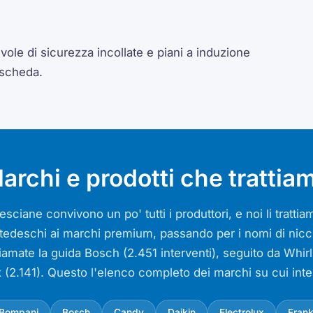
ole di sicurezza incollate e piani a induzione
 scheda.
archi e prodotti che trattia
sciane convivono un po' tutti i produttori, e noi li tratt
si tedeschi ai marchi premium, passando per i nomi di nicch
iamate la guida Bosch (2.451 interventi), seguito da Whir
x (2.141). Questo l'elenco completo dei marchi su cui int
Bompani
Bosch
Candy
Daikin
Electrolux
Fran