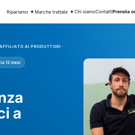
▾
▾
Chi siamo
Contatti
Prenota o
Ripariamo
Marche trattate
FFILIATO AI PRODUTTORI ·
ia 12 mesi
enza
ci a