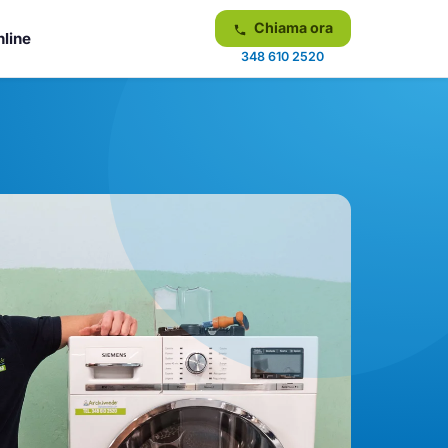
Chiama ora
nline
348 610 2520