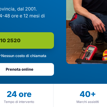
rovincia, dal 2001.
4-48 ore e 12 mesi di
610 2520
Nessun costo di chiamata
Prenota online
24
ore
40
+
Tempo di intervento
Marchi assistiti