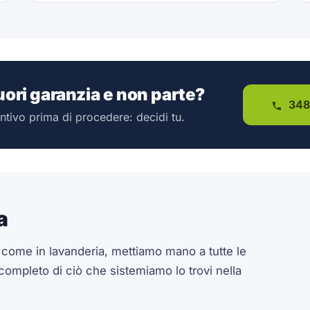
fuori garanzia e non parte?
348
ntivo prima di procedere: decidi tu.
a
a come in lavanderia, mettiamo mano a tutte le
 completo di ciò che sistemiamo lo trovi nella