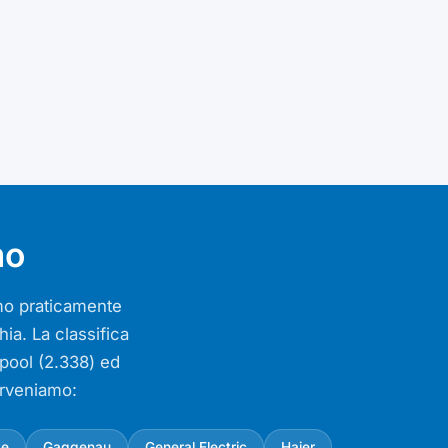
mo
iamo praticamente
ia. La classifica
lpool (2.338) ed
erveniamo:
ke
Gaggenau
General Electric
Haier