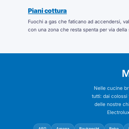
Piani cottura
Fuochi a gas che faticano ad accendersi, valv
con una zona che resta spenta per via della
M
Nelle cucine bre
tutti: dai colos
delle nostre ch
Electrolu
AEG
Amana
Bauknecht
Beko