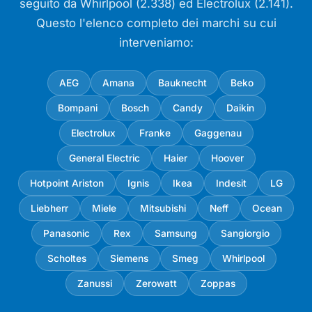
seguito da Whirlpool (2.338) ed Electrolux (2.141).
Questo l'elenco completo dei marchi su cui
interveniamo:
AEG
Amana
Bauknecht
Beko
Bompani
Bosch
Candy
Daikin
Electrolux
Franke
Gaggenau
General Electric
Haier
Hoover
Hotpoint Ariston
Ignis
Ikea
Indesit
LG
Liebherr
Miele
Mitsubishi
Neff
Ocean
Panasonic
Rex
Samsung
Sangiorgio
Scholtes
Siemens
Smeg
Whirlpool
Zanussi
Zerowatt
Zoppas