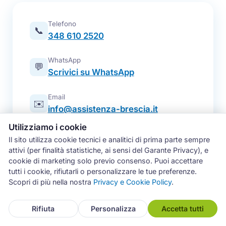
Telefono
📞
348 610 2520
WhatsApp
💬
Scrivici su WhatsApp
Email
✉️
info@assistenza-brescia.it
Utilizziamo i cookie
Modulo online
📋
Il sito utilizza cookie tecnici e analitici di prima parte sempre
Prenota un intervento
attivi (per finalità statistiche, ai sensi del Garante Privacy), e
cookie di marketing solo previo consenso. Puoi accettare
Zona operativa
tutti i cookie, rifiutarli o personalizzare le tue preferenze.
Brescia e intera provincia — tutti i
📍
Scopri di più nella nostra
Privacy e Cookie Policy
.
comuni
Rifiuta
Personalizza
Accetta tutti