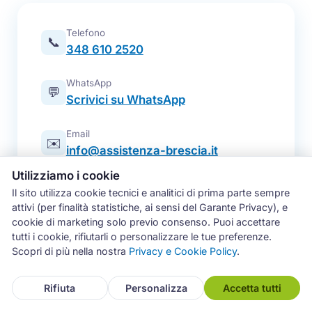
Telefono
📞
348 610 2520
WhatsApp
💬
Scrivici su WhatsApp
Email
✉️
info@assistenza-brescia.it
Utilizziamo i cookie
Modulo online
📋
Il sito utilizza cookie tecnici e analitici di prima parte sempre
Prenota un intervento
attivi (per finalità statistiche, ai sensi del Garante Privacy), e
cookie di marketing solo previo consenso. Puoi accettare
Zona operativa
tutti i cookie, rifiutarli o personalizzare le tue preferenze.
Brescia e intera provincia — tutti i
📍
Scopri di più nella nostra
Privacy e Cookie Policy
.
comuni
Rifiuta
Personalizza
Accetta tutti