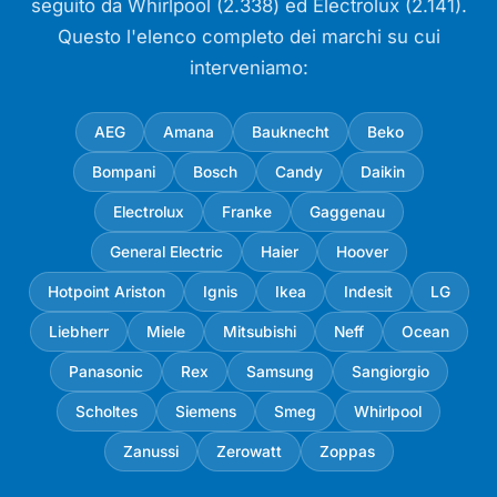
seguito da Whirlpool (2.338) ed Electrolux (2.141).
Questo l'elenco completo dei marchi su cui
interveniamo:
AEG
Amana
Bauknecht
Beko
Bompani
Bosch
Candy
Daikin
Electrolux
Franke
Gaggenau
General Electric
Haier
Hoover
Hotpoint Ariston
Ignis
Ikea
Indesit
LG
Liebherr
Miele
Mitsubishi
Neff
Ocean
Panasonic
Rex
Samsung
Sangiorgio
Scholtes
Siemens
Smeg
Whirlpool
Zanussi
Zerowatt
Zoppas