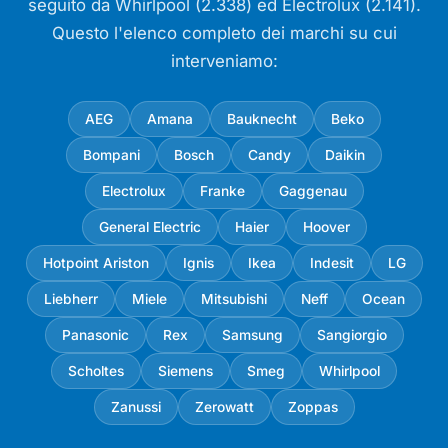
seguito da Whirlpool (2.338) ed Electrolux (2.141).
Questo l'elenco completo dei marchi su cui
interveniamo:
AEG
Amana
Bauknecht
Beko
Bompani
Bosch
Candy
Daikin
Electrolux
Franke
Gaggenau
General Electric
Haier
Hoover
Hotpoint Ariston
Ignis
Ikea
Indesit
LG
Liebherr
Miele
Mitsubishi
Neff
Ocean
Panasonic
Rex
Samsung
Sangiorgio
Scholtes
Siemens
Smeg
Whirlpool
Zanussi
Zerowatt
Zoppas