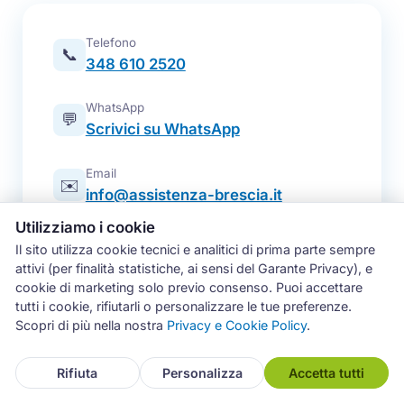
Telefono
📞
348 610 2520
WhatsApp
💬
Scrivici su WhatsApp
Email
✉️
info@assistenza-brescia.it
Utilizziamo i cookie
Modulo online
📋
Il sito utilizza cookie tecnici e analitici di prima parte sempre
Prenota un intervento
attivi (per finalità statistiche, ai sensi del Garante Privacy), e
cookie di marketing solo previo consenso. Puoi accettare
Zona operativa
tutti i cookie, rifiutarli o personalizzare le tue preferenze.
Brescia e intera provincia — tutti i
📍
Scopri di più nella nostra
Privacy e Cookie Policy
.
comuni
Rifiuta
Personalizza
Accetta tutti