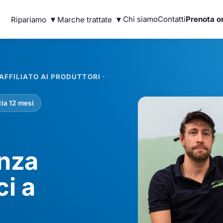
▾
▾
Chi siamo
Contatti
Prenota o
Ripariamo
Marche trattate
FFILIATO AI PRODUTTORI ·
ia 12 mesi
enza
ci a