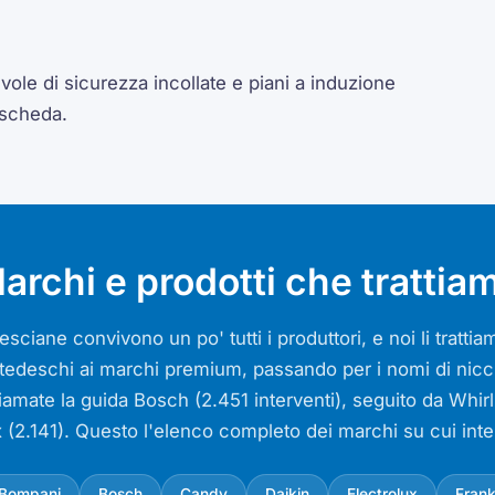
ole di sicurezza incollate e piani a induzione
 scheda.
archi e prodotti che trattia
sciane convivono un po' tutti i produttori, e noi li tratt
si tedeschi ai marchi premium, passando per i nomi di nicch
iamate la guida Bosch (2.451 interventi), seguito da Whir
x (2.141). Questo l'elenco completo dei marchi su cui int
Bompani
Bosch
Candy
Daikin
Electrolux
Fran