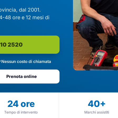
rovincia, dal 2001.
4-48 ore e 12 mesi di
610 2520
Nessun costo di chiamata
Prenota online
24
ore
40
+
Tempo di intervento
Marchi assistiti