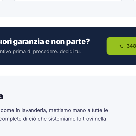
fuori garanzia e non parte?
348
ntivo prima di procedere: decidi tu.
a
a come in lavanderia, mettiamo mano a tutte le
 completo di ciò che sistemiamo lo trovi nella