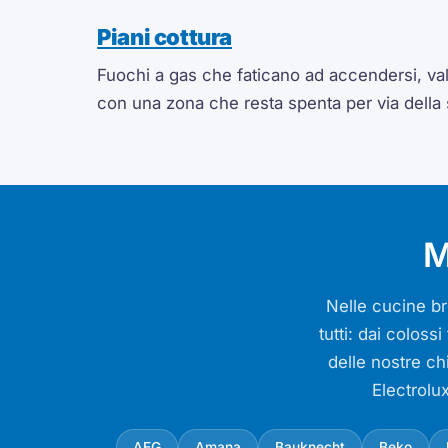
Piani cottura
Fuochi a gas che faticano ad accendersi, valv
con una zona che resta spenta per via della
M
Nelle cucine bre
tutti: dai colos
delle nostre ch
Electrolu
AEG
Amana
Bauknecht
Beko