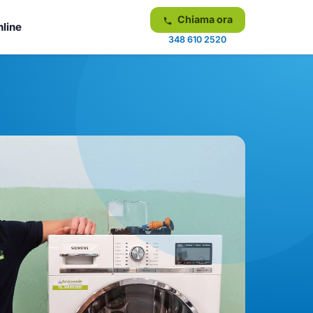
Chiama ora
nline
348 610 2520