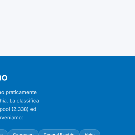
mo
iamo praticamente
ia. La classifica
lpool (2.338) ed
erveniamo:
ke
Gaggenau
General Electric
Haier