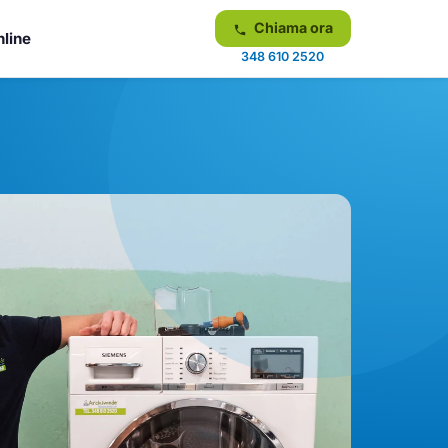
Chiama ora
nline
348 610 2520