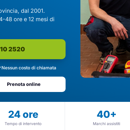
rovincia, dal 2001.
4-48 ore e 12 mesi di
610 2520
Nessun costo di chiamata
Prenota online
24
ore
40
+
Tempo di intervento
Marchi assistiti