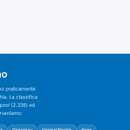
mo
iamo praticamente
ia. La classifica
lpool (2.338) ed
erveniamo:
ke
Gaggenau
General Electric
Haier