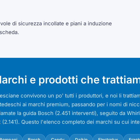
ole di sicurezza incollate e piani a induzione
 scheda.
archi e prodotti che trattia
sciane convivono un po' tutti i produttori, e noi li tratt
si tedeschi ai marchi premium, passando per i nomi di nicch
iamate la guida Bosch (2.451 interventi), seguito da Whir
x (2.141). Questo l'elenco completo dei marchi su cui int
Bompani
Bosch
Candy
Daikin
Electrolux
Fran