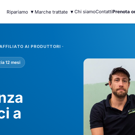
▾
▾
Chi siamo
Contatti
Prenota o
Ripariamo
Marche trattate
FFILIATO AI PRODUTTORI ·
ia 12 mesi
enza
ci a