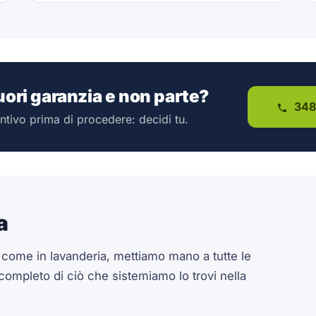
fuori garanzia e non parte?
348
ntivo prima di procedere: decidi tu.
a
a come in lavanderia, mettiamo mano a tutte le
 completo di ciò che sistemiamo lo trovi nella