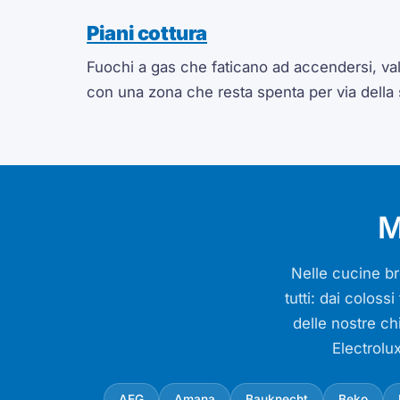
Piani cottura
Fuochi a gas che faticano ad accendersi, valv
con una zona che resta spenta per via della
M
Nelle cucine bre
tutti: dai colos
delle nostre ch
Electrolu
AEG
Amana
Bauknecht
Beko