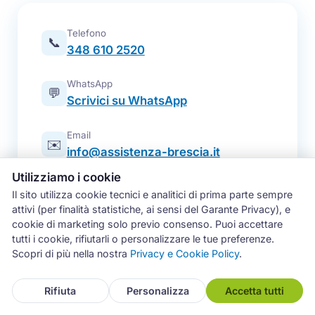
Telefono
📞
348 610 2520
WhatsApp
💬
Scrivici su WhatsApp
Email
✉️
info@assistenza-brescia.it
Utilizziamo i cookie
Modulo online
📋
Il sito utilizza cookie tecnici e analitici di prima parte sempre
Prenota un intervento
attivi (per finalità statistiche, ai sensi del Garante Privacy), e
cookie di marketing solo previo consenso. Puoi accettare
Zona operativa
tutti i cookie, rifiutarli o personalizzare le tue preferenze.
Brescia e intera provincia — tutti i
📍
Scopri di più nella nostra
Privacy e Cookie Policy
.
comuni
Rifiuta
Personalizza
Accetta tutti