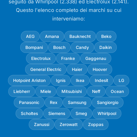
seguito da Whirlpool (2.338) ed Electrolux (2.141).
Questo l'elenco completo dei marchi su cui
interveniamo:
AEG
Amana
Bauknecht
Beko
Bompani
Bosch
Candy
Daikin
Electrolux
Franke
Gaggenau
General Electric
Haier
Hoover
Hotpoint Ariston
Ignis
Ikea
Indesit
LG
Liebherr
Miele
Mitsubishi
Neff
Ocean
Panasonic
Rex
Samsung
Sangiorgio
Scholtes
Siemens
Smeg
Whirlpool
Zanussi
Zerowatt
Zoppas