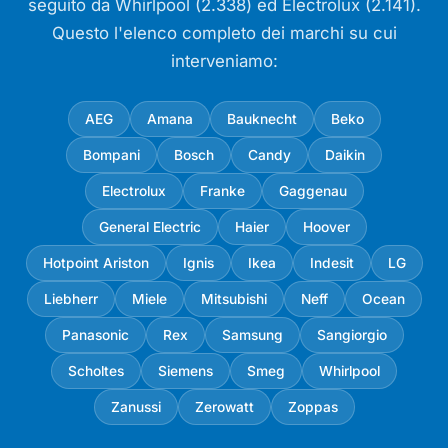
seguito da Whirlpool (2.338) ed Electrolux (2.141).
Questo l'elenco completo dei marchi su cui
interveniamo:
AEG
Amana
Bauknecht
Beko
Bompani
Bosch
Candy
Daikin
Electrolux
Franke
Gaggenau
General Electric
Haier
Hoover
Hotpoint Ariston
Ignis
Ikea
Indesit
LG
Liebherr
Miele
Mitsubishi
Neff
Ocean
Panasonic
Rex
Samsung
Sangiorgio
Scholtes
Siemens
Smeg
Whirlpool
Zanussi
Zerowatt
Zoppas