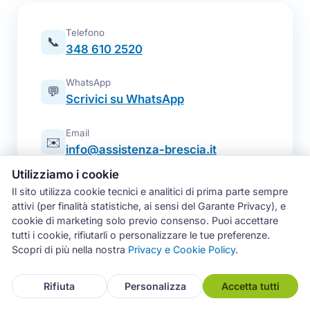
Telefono
📞
348 610 2520
WhatsApp
💬
Scrivici su WhatsApp
Email
✉️
info@assistenza-brescia.it
Utilizziamo i cookie
Modulo online
📋
Il sito utilizza cookie tecnici e analitici di prima parte sempre
Prenota un intervento
attivi (per finalità statistiche, ai sensi del Garante Privacy), e
cookie di marketing solo previo consenso. Puoi accettare
Zona operativa
tutti i cookie, rifiutarli o personalizzare le tue preferenze.
Brescia e intera provincia — tutti i
📍
Scopri di più nella nostra
Privacy e Cookie Policy
.
comuni
Rifiuta
Personalizza
Accetta tutti